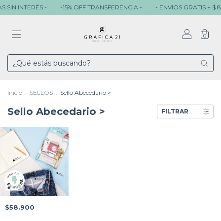
 SIN INTERÉS -
-15% OFF TRANSFERENCIA -
- ENVIOS GRATIS + $ 8
0
Inicio
.
SELLOS
.
Sello Abecedario >
Sello Abecedario >
FILTRAR
$58.900