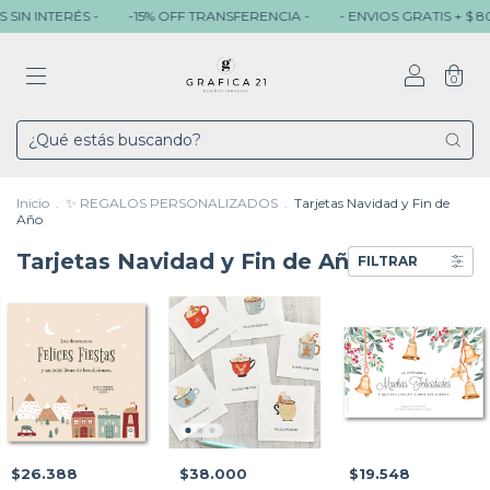
RÉS -
-15% OFF TRANSFERENCIA -
- ENVIOS GRATIS + $ 80.000 -
0
Inicio
.
✨ REGALOS PERSONALIZADOS
.
Tarjetas Navidad y Fin de
Año
Tarjetas Navidad y Fin de Año
FILTRAR
$26.388
$38.000
$19.548