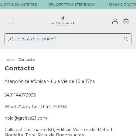
UOTAS SIN INTERÉS -
-15% OFF TRANSFERENCIA -
- ENVIOS GRATIS 
0
Inicio
.
Contacto
Contacto
Atención telefónica > Lu a Vie de 10 a 17hs
5491144173933
WhatsApp y Cel: 11 4417-3933
hola@grafica21.com
Calle del Caminante 80, Edificio Vientos del Delta 1,
Nordelta, Tigre, Pcia. de Buenos Aires.