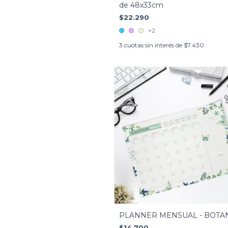
de 48x33cm
$22.290
+2
3
cuotas sin interés de
$7.430
PLANNER MENSUAL - BOTA
$14.700