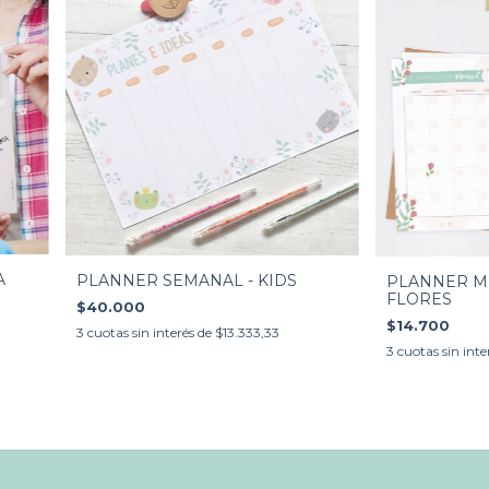
A
PLANNER SEMANAL - KIDS
PLANNER ME
FLORES
$40.000
$14.700
3
cuotas sin interés de
$13.333,33
3
cuotas sin inte