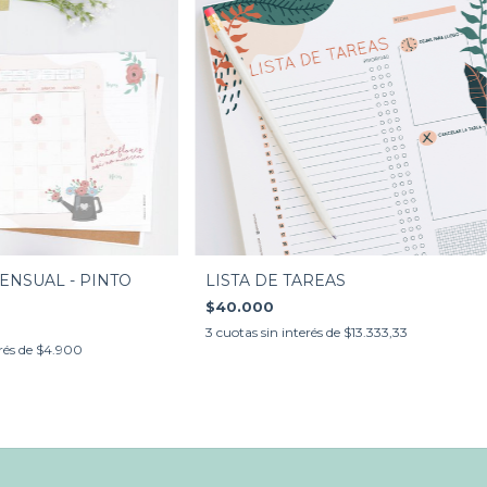
LISTA DE TAREAS
NSUAL - PINTO
$40.000
3
cuotas sin interés de
$13.333,33
rés de
$4.900