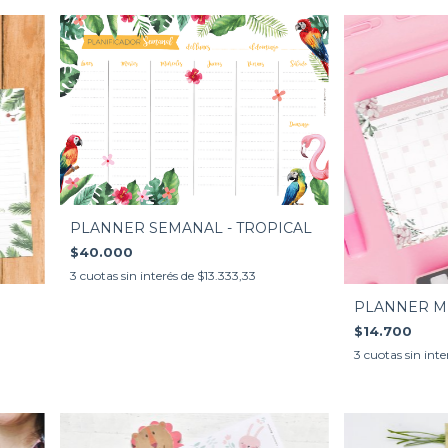
PLANNER SEMANAL - TROPICAL
$40.000
3
cuotas sin interés de
$13.333,33
PLANNER ME
$14.700
3
cuotas sin inte