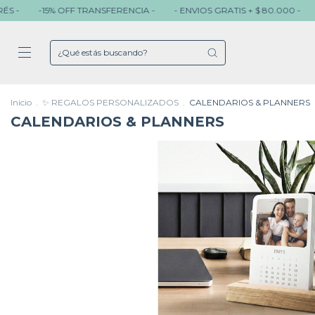
RENCIA -
- ENVIOS GRATIS + $ 80.000 -
- 3 CUOTAS SIN INTERÉS -
Inicio
.
✨ REGALOS PERSONALIZADOS
.
CALENDARIOS & PLANNERS
CALENDARIOS & PLANNERS