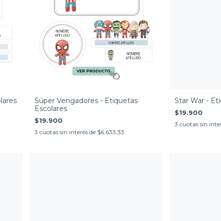
lares
Súper Vengadores - Etiquetas
Star War - Et
Escolares
$19.900
$19.900
3
cuotas sin inte
3
cuotas sin interés de
$6.633,33