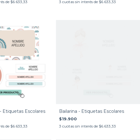
rés de
$6.633,33
3
cuotas sin interés de
$6.633,33
 - Etiquetas Escolares
Bailarina - Etiquetas Escolares
$19.900
rés de
$6.633,33
3
cuotas sin interés de
$6.633,33