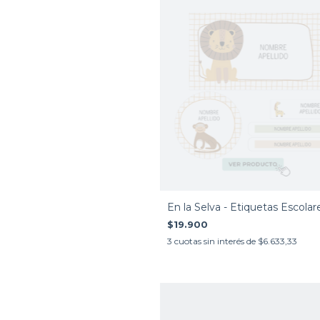
En la Selva - Etiquetas Escolar
$19.900
3
cuotas sin interés de
$6.633,33