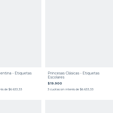
entina - Etiquetas
Princesas Clásicas - Etiquetas
Escolares
$19.900
rés de
$6.633,33
3
cuotas sin interés de
$6.633,33