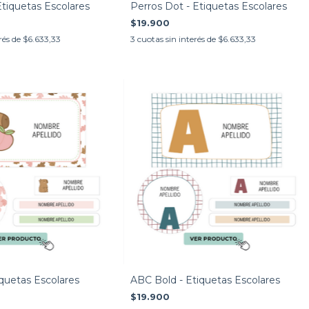
Etiquetas Escolares
Perros Dot - Etiquetas Escolares
$19.900
rés de
$6.633,33
3
cuotas sin interés de
$6.633,33
iquetas Escolares
ABC Bold - Etiquetas Escolares
$19.900