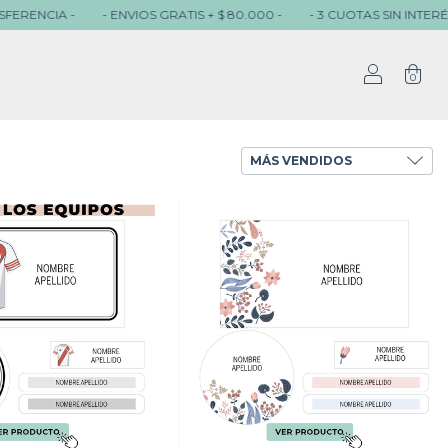
TIS + $ 80.000 -
- 3 CUOTAS SIN INTERÉS -
-15% OFF TRANSFERENC
0