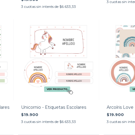
3
cuotas sin inte
3
cuotas sin interés de
$6.633,33
lares
Unicornio - Etiquetas Escolares
Arcoíris Love
$19.900
$19.900
3
cuotas sin interés de
$6.633,33
3
cuotas sin inte