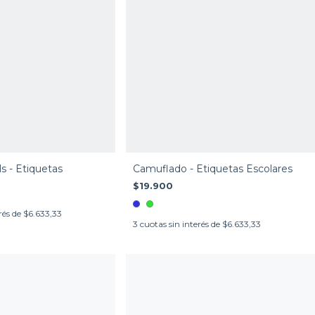
s - Etiquetas
Camuflado - Etiquetas Escolares
$19.900
rés de
$6.633,33
3
cuotas sin interés de
$6.633,33