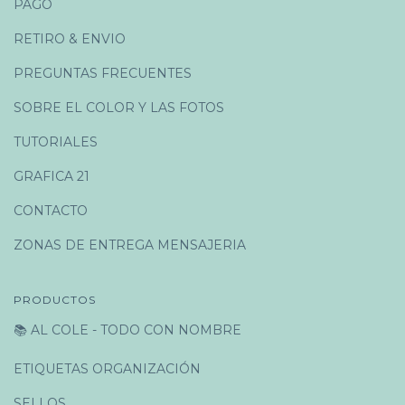
PAGO
RETIRO & ENVIO
PREGUNTAS FRECUENTES
SOBRE EL COLOR Y LAS FOTOS
TUTORIALES
GRAFICA 21
CONTACTO
ZONAS DE ENTREGA MENSAJERIA
PRODUCTOS
📚 AL COLE - TODO CON NOMBRE
ETIQUETAS ORGANIZACIÓN
SELLOS