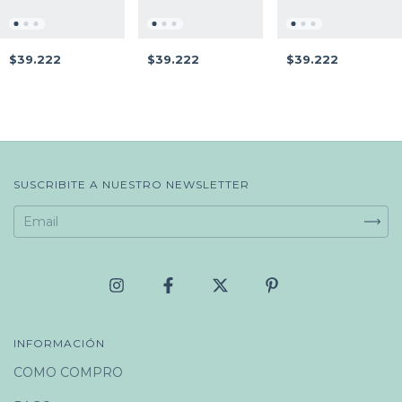
$39.222
$39.222
$39.222
SUSCRIBITE A NUESTRO NEWSLETTER
INFORMACIÓN
COMO COMPRO