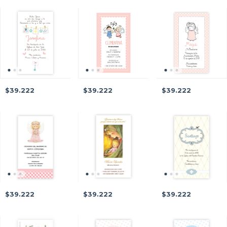
$39.222
$39.222
$39.222
$39.222
$39.222
$39.222