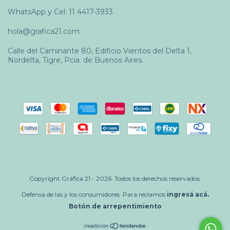
WhatsApp y Cel: 11 4417-3933
hola@grafica21.com
Calle del Caminante 80, Edificio Vientos del Delta 1,
Nordelta, Tigre, Pcia. de Buenos Aires.
Copyright Gráfica 21 - 2026. Todos los derechos reservados.
Defensa de las y los consumidores. Para reclamos
ingresá acá.
Botón de arrepentimiento