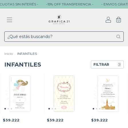
UOTAS SIN INTERÉS -
-15% OFF TRANSFERENCIA -
- ENVIOS GRATIS +
0
Inicio
.
INFANTILES
INFANTILES
FILTRAR
$39.222
$39.222
$39.222