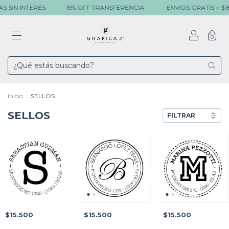
TERÉS -
-15% OFF TRANSFERENCIA -
- ENVIOS GRATIS + $ 80.000 -
0
Inicio
.
SELLOS
SELLOS
FILTRAR
$15.500
$15.500
$15.500