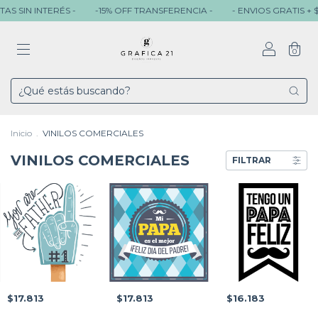
NTERÉS -
-15% OFF TRANSFERENCIA -
- ENVIOS GRATIS + $ 80.000 -
0
Inicio
.
VINILOS COMERCIALES
VINILOS COMERCIALES
FILTRAR
$17.813
$17.813
$16.183