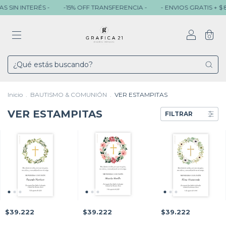
IN INTERÉS -
-15% OFF TRANSFERENCIA -
- ENVIOS GRATIS + $ 80.
0
Inicio
.
BAUTISMO & COMUNIÓN
.
VER ESTAMPITAS
VER ESTAMPITAS
FILTRAR
$39.222
$39.222
$39.222